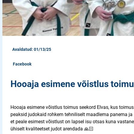
Avaldatud: 01/13/25
Facebook
Hooaja esimene võistlus toimus
Hooaja esimene võistlus toimus seekord Elvas, kus toimus ka
peaksid judokaid rohkem tehniliselt maadlema panema ja ar
et peale esimest võistlust on lapsel isu otsas kuna vastan
ühiselt kvaliteetset judot arendada 🙏🏻