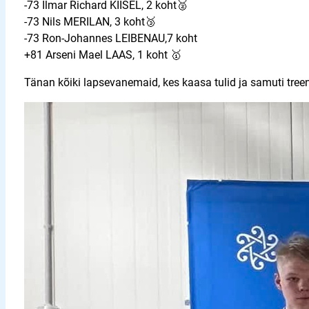
-73 Ilmar Richard KIISEL, 2 koht🥈
-73 Nils MERILAN, 3 koht🥉
-73 Ron-Johannes LEIBENAU,7 koht
+81 Arseni Mael LAAS, 1 koht 🥇
Tänan kõiki lapsevanemaid, kes kaasa tulid ja samuti tree