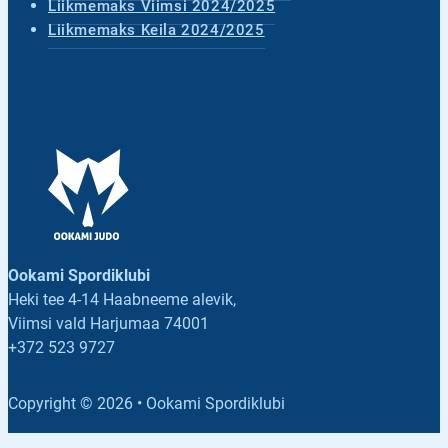
Liikmemaks Viimsi 2024/2025
Liikmemaks Keila 2024/2025
Ookami Spordiklubi
Heki tee 4-14 Haabneeme alevik,
Viimsi vald Harjumaa 74001
+372 523 9727
Follow us on Facebook
Follow us on Facebook
Copyright © 2026 • Ookami Spordiklubi