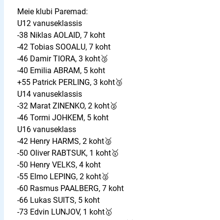
Meie klubi Paremad:
U12 vanuseklassis
-38 Niklas AOLAID, 7 koht
-42 Tobias SOOALU, 7 koht
-46 Damir TIORA, 3 koht🥉
-40 Emilia ABRAM, 5 koht
+55 Patrick PERLING, 3 koht🥉
U14 vanuseklassis
-32 Marat ZINENKO, 2 koht🥈
-46 Tormi JOHKEM, 5 koht
U16 vanuseklass
-42 Henry HARMS, 2 koht🥈
-50 Oliver RABTSUK, 1 koht🥇
-50 Henry VELKS, 4 koht
-55 Elmo LEPING, 2 koht🥈
-60 Rasmus PAALBERG, 7 koht
-66 Lukas SUITS, 5 koht
-73 Edvin LUNJOV, 1 koht🥇