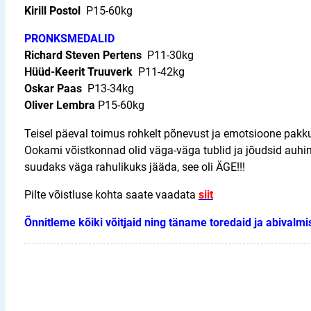
Kirill Postol
P15-60kg
PRONKSMEDALID
Richard Steven Pertens
P11-30kg
Hüüd-Keerit Truuverk
P11-42kg
Oskar Paas
P13-34kg
Oliver Lembra
P15-60kg
Teisel päeval toimus rohkelt põnevust ja emotsioone pakkuv
Ookami võistkonnad olid väga-väga tublid ja jõudsid auhin
suudaks väga rahulikuks jääda, see oli ÄGE!!!
Pilte võistluse kohta saate vaadata
siit
Õnnitleme kõiki võitjaid ning täname toredaid ja abivalmi