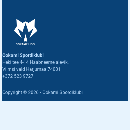
Ookami Spordiklubi
Heki tee 4-14 Haabneeme alevik,
Viimsi vald Harjumaa 74001
+372 523 9727
Follow us on Facebook
Follow us on Facebook
Copyright © 2026 • Ookami Spordiklubi