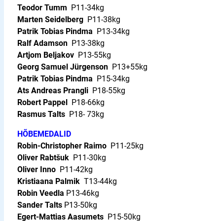
Teodor Tumm
P11-34kg
Marten Seidelberg
P11-38kg
Patrik Tobias Pindma
P13-34kg
Ralf Adamson
P13-38kg
Artjom Beljakov
P13-55kg
Georg Samuel Jürgenson
P13+55kg
Patrik Tobias Pindma
P15-34kg
Ats Andreas Prangli
P18-55kg
Robert Pappel
P18-66kg
Rasmus Talts
P18- 73kg
HÕBEMEDALID
Robin-Christopher Raimo
P11-25kg
Oliver Rabtšuk
P11-30kg
Oliver Inno
P11-42kg
Kristiaana Palmik
T13-44kg
Robin Veedla
P13-46kg
Sander Talts
P13-50kg
Egert-Mattias Aasumets
P15-50kg